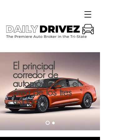
El principal
corredor de
automóviles en el
área de los tres
estados